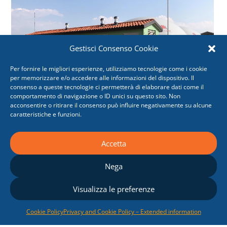
Gestisci Consenso Cookie
Per fornire le migliori esperienze, utilizziamo tecnologie come i cookie
per memorizzare e/o accedere alle informazioni del dispositivo. Il
consenso a queste tecnologie ci permetterà di elaborare dati come il
comportamento di navigazione o ID unici su questo sito. Non
acconsentire o ritirare il consenso può influire negativamente su alcune
caratteristiche e funzioni.
300 kW Biogas plant
Accetta
,
Biogas
Renewables
Nega
Visualizza le preferenze
Cookie Policy
Privacy and Cookie Policy – Extended information