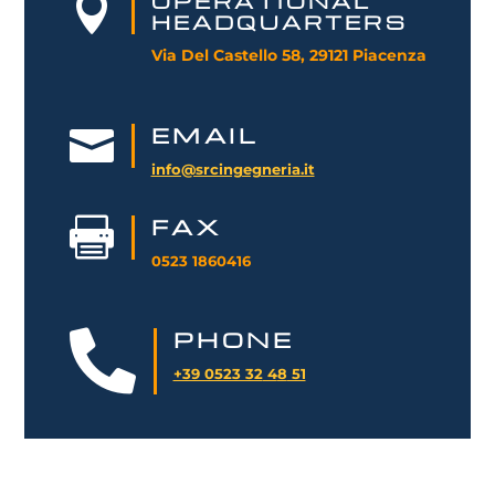
OPERATIONAL

HEADQUARTERS
Via Del Castello 58, 29121 Piacenza
EMAIL

info@srcingegneria.it
FAX

0523 1860416
PHONE

+39 0523 32
4
8
51