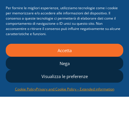
Per fornire le migliori esperienze, utilizziamo tecnologie come i cookie
per memorizzare e/o accedere alle informazioni del dispositivo. Il
consenso a queste tecnologie ci permetterà di elaborare dati come il
comportamento di navigazione o ID unici su questo sito. Non
acconsentire o ritirare il consenso può influire negativamente su alcune
caratteristiche e funzioni.
Eng. Francesca Schiavi
Accetta
Nega
LIST OF ENERGY PERFORMANCE
Visualizza le preferenze
CERTIFIERS
Emilia Romagna Region
Cookie Policy
Privacy and Cookie Policy – Extended information
LIST OF ENERGY PERFORMANCE
CERTIFIERS
Lombardia Region
LIST OF ENERGY PERFORMANCE