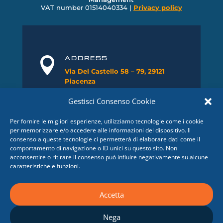
VAT number
01514040334 |
Privacy policy
ADDRESS

Via Del Castello 58 – 79, 29121
Piacenza
Gestisci Consenso Cookie
PHONE

+39 0523 32
4
8
51
Per fornire le migliori esperienze, utilizziamo tecnologie come i cookie
per memorizzare e/o accedere alle informazioni del dispositivo. Il
consenso a queste tecnologie ci permetterà di elaborare dati come il
FAX

comportamento di navigazione o ID unici su questo sito. Non
0523 1860416
acconsentire o ritirare il consenso può influire negativamente su alcune
caratteristiche e funzioni.
E-MAIL

info@srcingegneria.it
Accetta
Nega