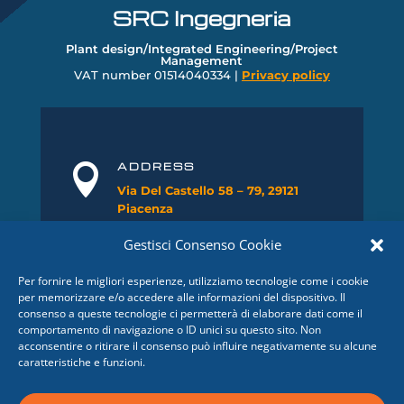
SRC Ingegneria
Plant design/Integrated Engineering/Project
Management
VAT number
01514040334 |
Privacy policy
ADDRESS

Via Del Castello 58 – 79, 29121
Piacenza
Gestisci Consenso Cookie
PHONE

+39 0523 32
4
8
51
Per fornire le migliori esperienze, utilizziamo tecnologie come i cookie
per memorizzare e/o accedere alle informazioni del dispositivo. Il
consenso a queste tecnologie ci permetterà di elaborare dati come il
FAX

comportamento di navigazione o ID unici su questo sito. Non
0523 1860416
acconsentire o ritirare il consenso può influire negativamente su alcune
caratteristiche e funzioni.
E-MAIL

info@srcingegneria.it