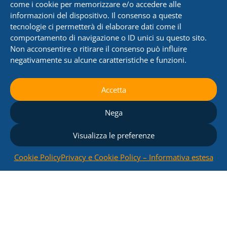
come i cookie per memorizzare e/o accedere alle
informazioni del dispositivo. Il consenso a queste
tecnologie ci permetterà di elaborare dati come il
comportamento di navigazione o ID unici su questo sito.
Non acconsentire o ritirare il consenso può influire
negativamente su alcune caratteristiche e funzioni.
Accetta
Nega
Visualizza le preferenze
Impianto fotovoltaico a terra
Cookie Policy
Privacy e Cookie Policy – Informativa estesa
,
Fonti rinnovabili
Fotovoltaico