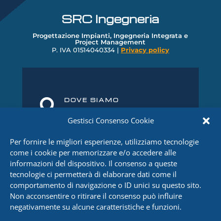
SRC Ingegneria
Progettazione Impianti, Ingegneria Integrata e
Project Management
P. IVA 01514040334 |
Privacy policy
DOVE SIAMO

Via Del Castello 58 – 79, 29121
Gestisci Consenso Cookie
Piacenza
Per fornire le migliori esperienze, utilizziamo tecnologie
TELEFONO

come i cookie per memorizzare e/o accedere alle
+39 0523 32
4
8
51
informazioni del dispositivo. Il consenso a queste
tecnologie ci permetterà di elaborare dati come il
FAX

comportamento di navigazione o ID unici su questo sito.
0523 1860416
Non acconsentire o ritirare il consenso può influire
negativamente su alcune caratteristiche e funzioni.
EMAIL