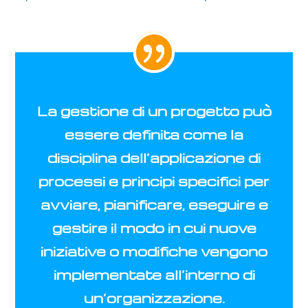
La
gestione di un progetto
può
essere definita come la
disciplina dell’applicazione di
processi e principi specifici per
avviare, pianificare, eseguire e
gestire il modo in cui nuove
iniziative o modifiche vengono
implementate all’interno di
un’organizzazione.