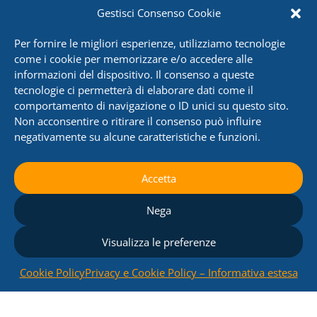
Gestisci Consenso Cookie
Per fornire le migliori esperienze, utilizziamo tecnologie
come i cookie per memorizzare e/o accedere alle
informazioni del dispositivo. Il consenso a queste
tecnologie ci permetterà di elaborare dati come il
Gestione ambientale
comportamento di navigazione o ID unici su questo sito.
Non acconsentire o ritirare il consenso può influire
SRC
si occupa
di tutti gli
negativamente su alcune caratteristiche e funzioni.
aspetti organizzativi e
autorizzativi della gestione
Accetta
ambientale gestendo rifiuti
urbani e speciali o rifiuti
Nega
chimici.
Visualizza le preferenze
Cookie Policy
Privacy e Cookie Policy – Informativa estesa