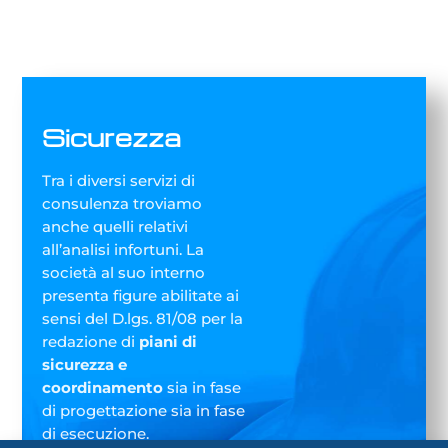
Sicurezza
Tra i diversi servizi di
consulenza troviamo
anche quelli relativi
all’analisi infortuni. La
società al suo interno
presenta figure abilitate ai
sensi del D.lgs. 81/08 per la
redazione di
piani di
sicurezza e
coordinamento
sia in fase
di progettazione sia in fase
di esecuzione.