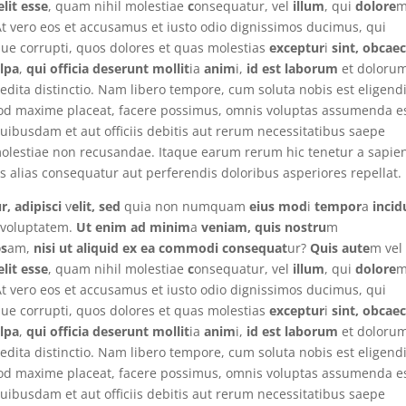
lit esse
, quam nihil molestiae
c
onsequatur, vel
illum
, qui
dolore
 At vero eos et accusamus et iusto odio dignissimos ducimus, qui
que corrupti, quos dolores et quas molestias
exceptur
i
sint, obcae
ulpa
,
qui officia deserunt mollit
ia
anim
i,
id est laborum
et doloru
edita distinctio. Nam libero tempore, cum soluta nobis est eligend
uod maxime placeat, facere possimus, omnis voluptas assumenda es
ibusdam et aut officiis debitis aut rerum necessitatibus saepe
 molestiae non recusandae. Itaque earum rerum hic tenetur a sapie
es alias consequatur aut perferendis doloribus asperiores repellat.
r, adipisci
v
elit, sed
quia non numquam
eius mod
i
tempor
a
incid
 voluptatem.
Ut enim ad minim
a
veniam, quis nostru
m
o
s
am,
nisi ut aliquid ex ea commodi consequat
ur?
Quis aute
m vel
lit esse
, quam nihil molestiae
c
onsequatur, vel
illum
, qui
dolore
 At vero eos et accusamus et iusto odio dignissimos ducimus, qui
que corrupti, quos dolores et quas molestias
exceptur
i
sint, obcae
ulpa
,
qui officia deserunt mollit
ia
anim
i,
id est laborum
et doloru
edita distinctio. Nam libero tempore, cum soluta nobis est eligend
uod maxime placeat, facere possimus, omnis voluptas assumenda es
ibusdam et aut officiis debitis aut rerum necessitatibus saepe