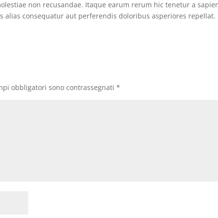
 molestiae non recusandae. Itaque earum rerum hic tenetur a sapie
es alias consequatur aut perferendis doloribus asperiores repellat.
mpi obbligatori sono contrassegnati
*