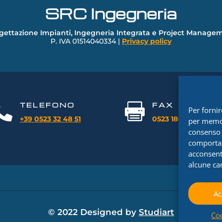
SRC Ingegneria
gettazione Impianti, Ingegneria Integrata e Project Manage
P. IVA 01514040334 |
Privacy policy
TELEFONO
FAX


Per fornir
+39 0523 32
4
8
51
0523 1860416
per memor
consenso 
comportam
acconsenti
alcune car
Ac
© 2022 Designed by
Studiart
Coo