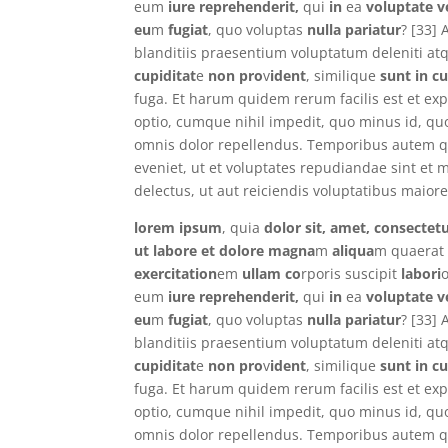
eum
iure reprehenderit,
qui
in
ea
voluptate ve
eu
m
fugiat
, quo voluptas
nulla pariatur
? [33]
blanditiis praesentium voluptatum deleniti at
cupiditat
e
non pro
v
ident
, similique
sunt in c
fuga. Et harum quidem rerum facilis est et exp
optio, cumque nihil impedit, quo minus id, q
omnis dolor repellendus. Temporibus autem qu
eveniet, ut et voluptates repudiandae sint et
delectus, ut aut reiciendis voluptatibus maior
lorem ipsum
, quia
dolor sit, amet, consectetu
ut labore et dolore magna
m
aliqua
m quaerat
exercitation
em
ullam co
rporis suscipit
labori
eum
iure reprehenderit,
qui
in
ea
voluptate ve
eu
m
fugiat
, quo voluptas
nulla pariatur
? [33]
blanditiis praesentium voluptatum deleniti at
cupiditat
e
non pro
v
ident
, similique
sunt in c
fuga. Et harum quidem rerum facilis est et exp
optio, cumque nihil impedit, quo minus id, q
omnis dolor repellendus. Temporibus autem qu