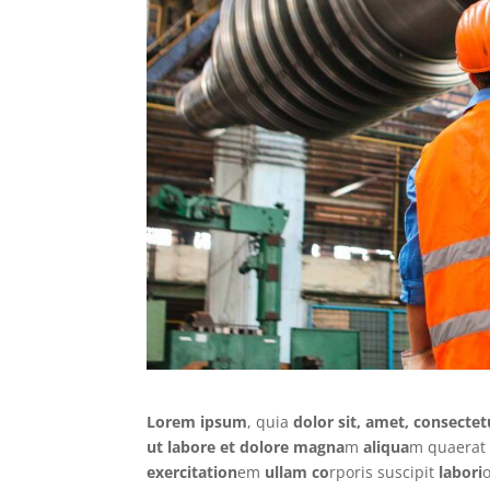
Lorem ipsum
, quia
dolor sit, amet, consectetu
ut labore et dolore magna
m
aliqua
m quaerat
exercitation
em
ullam co
rporis suscipit
labori