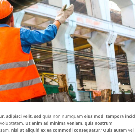
r, adipisci
v
elit, sed
quia non numquam
eius mod
i
tempor
a
inci
 voluptatem.
Ut enim ad minim
a
veniam, quis nostru
m
o
s
am,
nisi ut aliquid ex ea commodi consequat
ur?
Quis aute
m vel