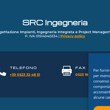
SRC Ingegneria
gettazione Impianti, Ingegneria Integrata e Project Manage
P. IVA 01514040334 |
Privacy policy
TELEFONO
FAX


Per fornir
+39 0523 32
4
8
51
0523 1860416
per memor
consenso 
comportam
acconsenti
alcune car