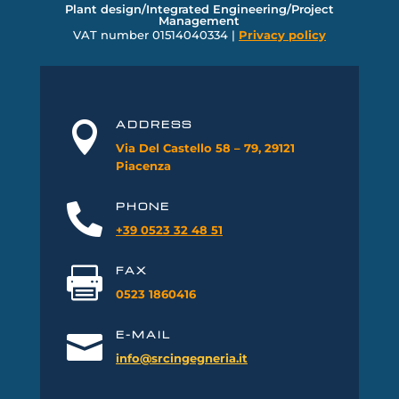
Plant design/Integrated Engineering/Project
Management
VAT number
01514040334 |
Privacy policy
ADDRESS

Via Del Castello 58 – 79, 29121
Piacenza
PHONE

+39 0523 32
4
8
51
FAX

0523 1860416
E-MAIL

info@srcingegneria.it