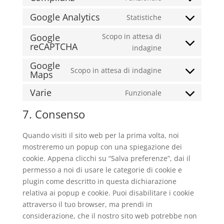
Consent
service
to
divi-
Google Analytics
Statistiche
Consent
service
(elegant-
to
Google
Scopo in attesa di
complianz
themes)
reCAPTCHA
service
Consent
indagine
google-
to
Google
analytics
Scopo in attesa di indagine
service
Maps
Consent
google-
to
Varie
Funzionale
recaptcha
Consent
service
to
google-
7. Consenso
service
maps
varie
Quando visiti il sito web per la prima volta, noi
mostreremo un popup con una spiegazione dei
cookie. Appena clicchi su “Salva preferenze”, dai il
permesso a noi di usare le categorie di cookie e
plugin come descritto in questa dichiarazione
relativa ai popup e cookie. Puoi disabilitare i cookie
attraverso il tuo browser, ma prendi in
considerazione, che il nostro sito web potrebbe non