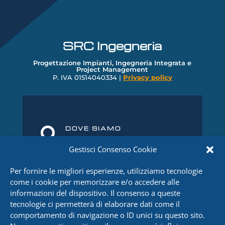
SRC Ingegneria
Progettazione Impianti, Ingegneria Integrata e
Project Management
P. IVA 01514040334 |
Privacy policy
DOVE SIAMO

Via Del Castello 58 – 79, 29121
Gestisci Consenso Cookie
Piacenza
Per fornire le migliori esperienze, utilizziamo tecnologie
TELEFONO

come i cookie per memorizzare e/o accedere alle
+39 0523 32
4
8
51
informazioni del dispositivo. Il consenso a queste
tecnologie ci permetterà di elaborare dati come il
FAX

comportamento di navigazione o ID unici su questo sito.
0523 1860416